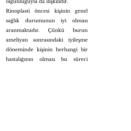
olgunluğuyla da ilişkilidir.
Rinoplasti öncesi kişinin genel
sağlık durumunun iyi olması
aranmaktadır. Çünkü burun
ameliyatı sonrasındaki iyileşme
döneminde kişinin herhangi bir
hastalığının olması bu süreci
etkileyecektir.
Estetik ameliyatı sonrası kişinin
yaşam tarzı etkilenecektir. Bu
nedenle ameliyat öncesinde bu
süreci planlamak, ameliyat
sonrası iyileşme sürecine katkı
sunacaktır.